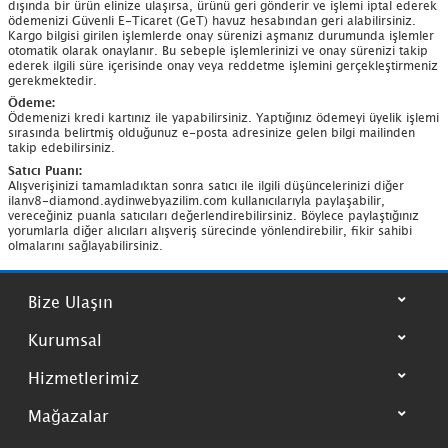
dışında bir ürün elinize ulaşırsa, ürünü geri gönderir ve işlemi iptal ederek
ödemenizi Güvenli E-Ticaret (GeT) havuz hesabından geri alabilirsiniz.
Kargo bilgisi girilen işlemlerde onay sürenizi aşmanız durumunda işlemler
otomatik olarak onaylanır. Bu sebeple işlemlerinizi ve onay sürenizi takip
ederek ilgili süre içerisinde onay veya reddetme işlemini gerçekleştirmeniz
gerekmektedir.
Ödeme:
Ödemenizi kredi kartınız ile yapabilirsiniz. Yaptığınız ödemeyi üyelik işlemi
sırasında belirtmiş olduğunuz e-posta adresinize gelen bilgi mailinden
takip edebilirsiniz.
Satıcı Puanı:
Alışverişinizi tamamladıktan sonra satıcı ile ilgili düşüncelerinizi diğer
ilanv8-diamond.aydinwebyazilim.com kullanıcılarıyla paylaşabilir,
vereceğiniz puanla satıcıları değerlendirebilirsiniz. Böylece paylaştığınız
yorumlarla diğer alıcıları alışveriş sürecinde yönlendirebilir, fikir sahibi
olmalarını sağlayabilirsiniz.
Bize Ulaşın
Kurumsal
Hizmetlerimiz
Mağazalar