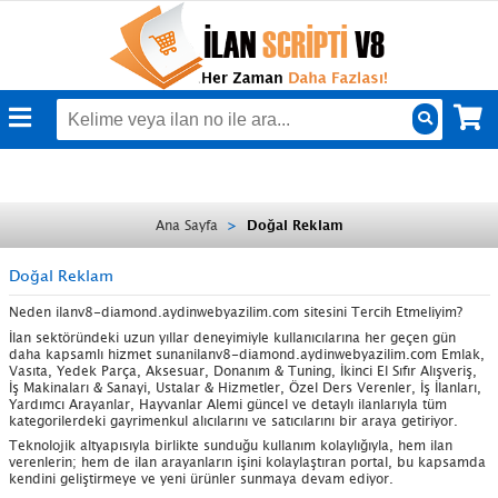
S
Ara
Ana Sayfa
Doğal Reklam
Doğal Reklam
Neden ilanv8-diamond.aydinwebyazilim.com sitesini Tercih Etmeliyim?
İlan sektöründeki uzun yıllar deneyimiyle kullanıcılarına her geçen gün
daha kapsamlı hizmet sunanilanv8-diamond.aydinwebyazilim.com Emlak,
Vasıta, Yedek Parça, Aksesuar, Donanım & Tuning, İkinci El Sıfır Alışveriş,
İş Makinaları & Sanayi, Ustalar & Hizmetler, Özel Ders Verenler, İş İlanları,
Yardımcı Arayanlar, Hayvanlar Alemi güncel ve detaylı ilanlarıyla tüm
kategorilerdeki gayrimenkul alıcılarını ve satıcılarını bir araya getiriyor.
Teknolojik altyapısıyla birlikte sunduğu kullanım kolaylığıyla, hem ilan
verenlerin; hem de ilan arayanların işini kolaylaştıran portal, bu kapsamda
kendini geliştirmeye ve yeni ürünler sunmaya devam ediyor.